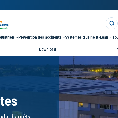
dustriels
Prévention des accidents
Systèmes d'usine B-Lean
Tou
Download
I
ctes
ndards prêts