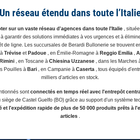
Un réseau étendu dans toute l’Itali
r sur un vaste réseau d'agences dans toute l'Italie
, situé
s à garantir des solutions immédiates à vos urgences et à élimi
êt de ligne. Les succursales de Berardi Bullonerie se trouvent 
 à
Trévise
et
Padoue
, en Émilie-Romagne à
Reggio Emilia
,
A
Rimini
, en Toscane à
Chiesina Uzzanese
, dans les Marches 
es Pouilles à
Bari
, en Campanie à
Caserta
, tous équipés d'ent
milliers d'articles en stock.
ntionnés sont
connectés en temps réel avec l'entrepôt centr
 siège de Castel Guelfo (BO) grâce au support d'un système te
té et l'expédition rapide de plus de 50 000 produits prêts à l'
articles
.