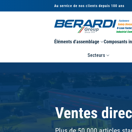
et
Au service de nos clients depuis 100 ans
passer
au
contenu
Éléments d'assemblage
Composants in
Secteurs
Ventes dire
Plus de 50 000 articles sta