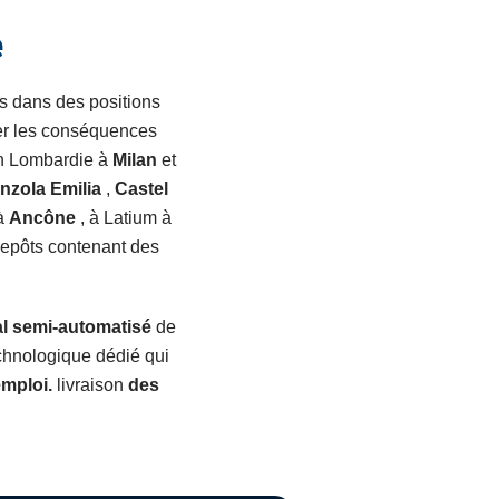
e
es dans des positions
ner les conséquences
en Lombardie à
Milan
et
nzola Emilia
,
Castel
à
Ancône
, à Latium à
repôts contenant des
al semi-automatisé
de
chnologique dédié qui
emploi.
livraison
des