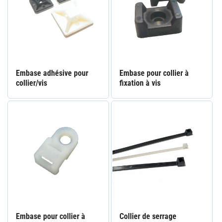
t
i
o
n
Embase adhésive pour
Embase pour collier à
:
collier/vis
fixation à vis
Embase pour collier à
Collier de serrage