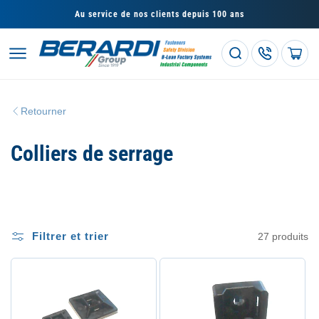
et
passer
Au service de nos clients depuis 100 ans
au
contenu
Panier
Retourner
C
Colliers de serrage
o
l
l
Filtrer et trier
27 produits
e
c