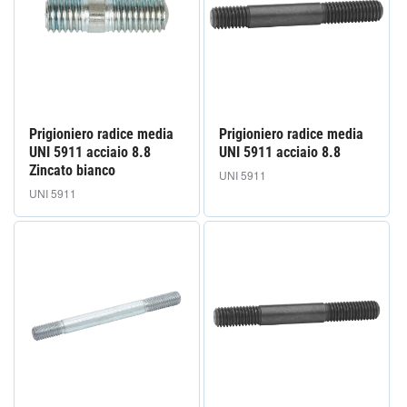
i
o
n
e
Prigioniero radice media
Prigioniero radice media
:
UNI 5911 acciaio 8.8
UNI 5911 acciaio 8.8
Zincato bianco
UNI 5911
UNI 5911