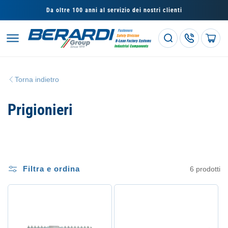
Vai
direttamente
Da oltre 100 anni al servizio dei nostri clienti
ai contenuti
Carrello
Torna indietro
C
Prigionieri
o
l
l
Filtra e ordina
6 prodotti
e
z