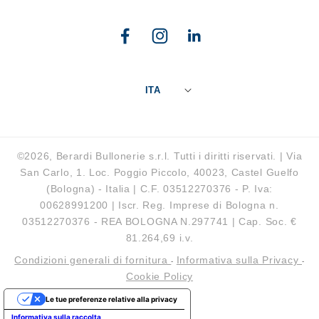
Facebook
Instagram
Linkedin
ITA
©2026, Berardi Bullonerie s.r.l. Tutti i diritti riservati. | Via
San Carlo, 1. Loc. Poggio Piccolo, 40023, Castel Guelfo
(Bologna) - Italia | C.F. 03512270376 - P. Iva:
00628991200 | Iscr. Reg. Imprese di Bologna n.
03512270376 - REA BOLOGNA N.297741 | Cap. Soc. €
81.264,69 i.v.
Condizioni generali di fornitura
Informativa sulla Privacy
-
-
Cookie Policy
Le tue preferenze relative alla privacy
Informativa sulla raccolta