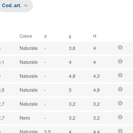
Cod. art.
Colore
d
g
H
6
Naturale
-
3,8
4
,1
Naturale
-
4
4
0
Naturale
-
4,8
4,3
,5
Naturale
-
5
4,8
,7
Naturale
-
3,2
3,2
,7
Nero
-
3,2
3,2
9
Naturale
3,5
4
4,4