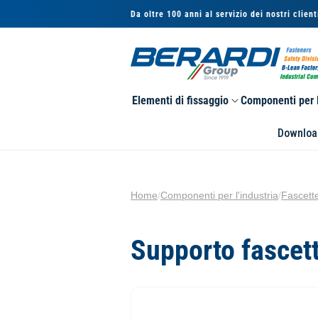
Vai
Da oltre 100 anni al servizio dei nostri client
direttamente
ai contenuti
Elementi di fissaggio
Componenti per l
Downloa
Home
/
Componenti per l'industria
/
Fascett
Supporto fascet
Passa alle
informazioni
sul prodotto