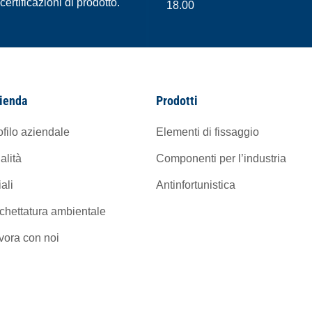
certificazioni di prodotto.
18.00
ienda
Prodotti
ofilo aziendale
Elementi di fissaggio
alità
Componenti per l’industria
iali
Antinfortunistica
ichettatura ambientale
vora con noi