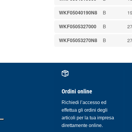
WKF05040190N8
B
1
WKF0505327000
B
27
WKF05053270N8
B
27
Ordini online
Richiedi l’accesso ed
effettua gli ordini degli
articoli per la tua impresa
direttamente online.