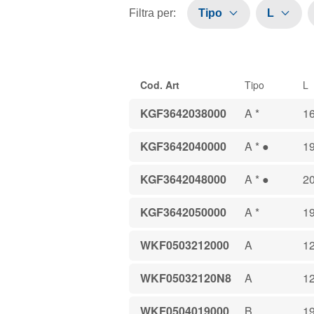
Filtra per
:
Tipo
L
Cod. Art
Tipo
L
KGF3642038000
A *
1
KGF3642040000
A * ●
19
KGF3642048000
A * ●
2
KGF3642050000
A *
19
WKF0503212000
A
12
WKF05032120N8
A
12
WKF0504019000
B
1