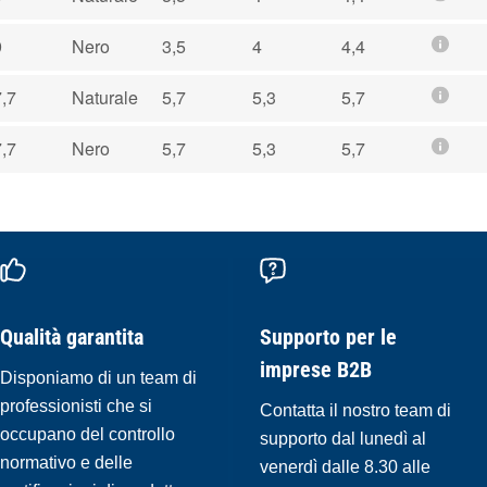
9
Nero
3,5
4
4,4
,7
Naturale
5,7
5,3
5,7
,7
Nero
5,7
5,3
5,7
Qualità garantita
Supporto per le
imprese B2B
Disponiamo di un team di
professionisti che si
Contatta il nostro team di
occupano del controllo
supporto dal lunedì al
normativo e delle
venerdì dalle 8.30 alle