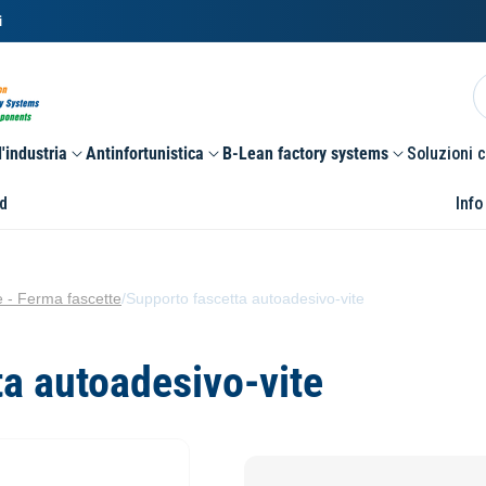
i
'industria
Antinfortunistica
B-Lean factory systems
Soluzioni 
d
Info
e - Ferma fascette
/
Supporto fascetta autoadesivo-vite
ta autoadesivo-vite