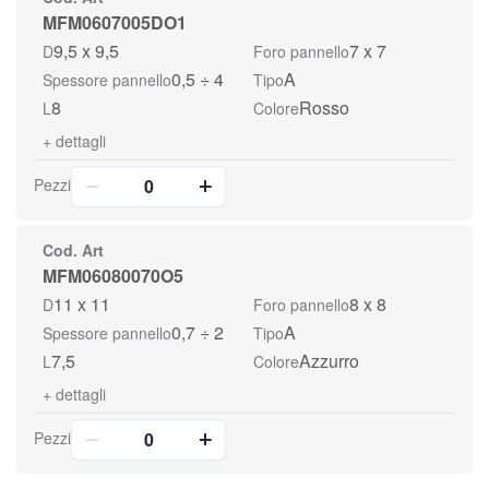
MFM0607005DO1
9,5 x 9,5
7 x 7
D
Foro pannello
0,5 ÷ 4
A
Spessore pannello
Tipo
8
Rosso
L
Colore
+
dettagli
Pezzi
Cod. Art
MFM06080070O5
11 x 11
8 x 8
D
Foro pannello
0,7 ÷ 2
A
Spessore pannello
Tipo
7,5
Azzurro
L
Colore
+
dettagli
Pezzi