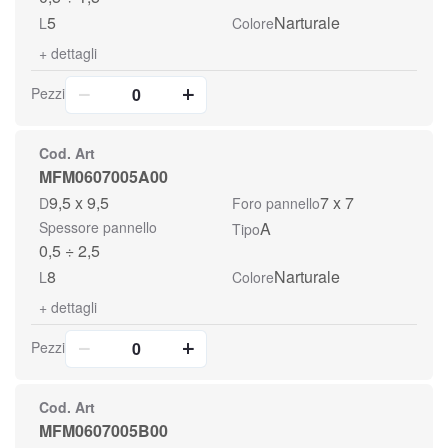
5
Narturale
L
Colore
+
dettagli
Pezzi
Cod. Art
MFM0607005A00
9,5 x 9,5
7 x 7
D
Foro pannello
Spessore pannello
A
Tipo
0,5 ÷ 2,5
8
Narturale
L
Colore
+
dettagli
Pezzi
Cod. Art
MFM0607005B00