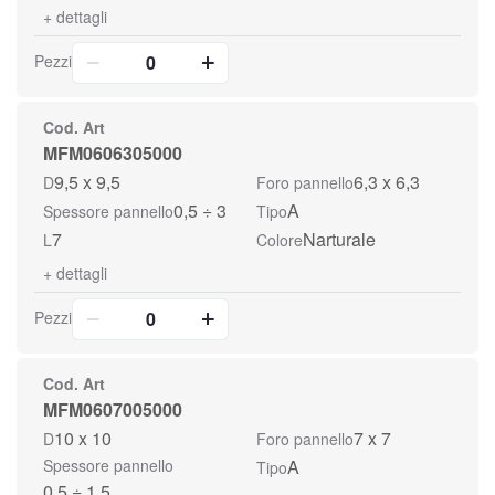
+
dettagli
Pezzi
Cod. Art
MFM0606305000
9,5 x 9,5
6,3 x 6,3
D
Foro pannello
0,5 ÷ 3
A
Spessore pannello
Tipo
7
Narturale
L
Colore
+
dettagli
Pezzi
Cod. Art
MFM0607005000
10 x 10
7 x 7
D
Foro pannello
Spessore pannello
A
Tipo
0,5 ÷ 1,5