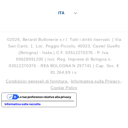
ITA
©2026, Berardi Bullonerie s.r.l. Tutti i diritti riservati. | Via
San Carlo, 1. Loc. Poggio Piccolo, 40023, Castel Guelfo
(Bologna) - Italia | C.F. 03512270376 - P. Iva:
00628991200 | Iscr. Reg. Imprese di Bologna n.
03512270376 - REA BOLOGNA N.297741 | Cap. Soc. €
81.264,69 i.v.
Condizioni generali di fornitura
Informativa sulla Privacy
-
-
Cookie Policy
Le tue preferenze relative alla privacy
Informativa sulla raccolta