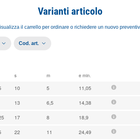
Varianti articolo
isualizza il carrello per ordinare o richiedere un nuovo preventi
Cod. art.
s
m
e min.
5
10
5
11,05
13
6,5
14,38
25
17
8
18,9
5
22
11
24,49