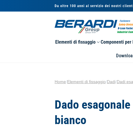
Vai
Da oltre 100 anni al servizio dei nostri client
direttamente
ai contenuti
Elementi di fissaggio
Componenti per l
Downloa
Home
/
Elementi di fissaggio
/
Dadi
/
Dadi esa
Dado esagonale 
bianco