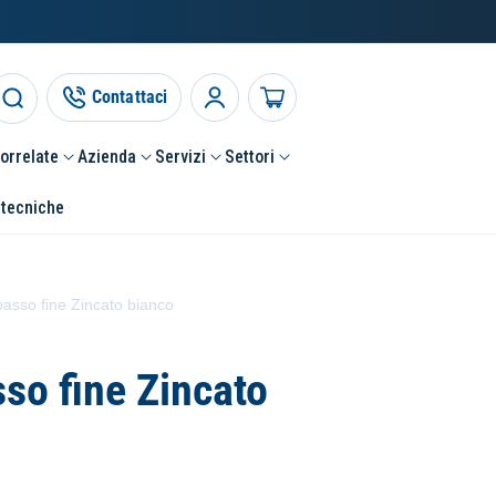
Contattaci
Accedi
Carrello
correlate
Azienda
Servizi
Settori
 tecniche
asso fine Zincato bianco
so fine Zincato