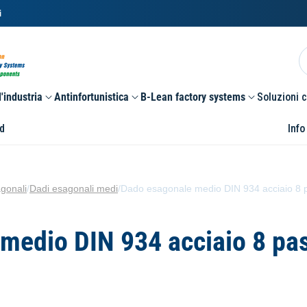
i
'industria
Antinfortunistica
B-Lean factory systems
Soluzioni 
d
Info
gonali
/
Dadi esagonali medi
/
Dado esagonale medio DIN 934 acciaio 8 p
medio DIN 934 acciaio 8 pas