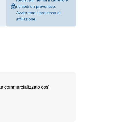
Registrati
, riempi il carrello e
richiedi un preventivo.
Avvieremo il processo di
affiliazione.
te commercializzato così