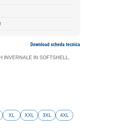
R
Download scheda tecnica
 INVERNALE IN SOFTSHELL,
XL
XXL
3XL
4XL