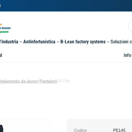
i
'industria
Antinfortunistica
B-Lean factory systems
Soluzioni 
d
Info
igliamento da lavoro
/
Pantaloni
/
ATOM
Codice
PE145