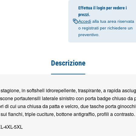
Effettua il login per vedere i
prezzi.
Accedi
alla tua area riservata
o registrati per richiedere un
preventivo.
Descrizione
stagione, in softshell idrorepellente, traspirante, a rapida asciug
cone portautensili laterale sinistro con porta badge chiuso da p
ori di cui una chiusa da patta e velcro, due tasche porta ginocchi
i fianchi, triple cuciture, bottone antigraffio, profili a contrasto.
XL-4XL-5XL