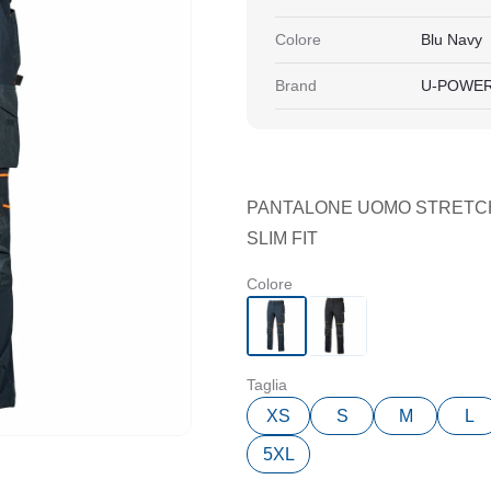
Colore
Blu Navy
Brand
U-POWE
PANTALONE UOMO STRETCH
SLIM FIT
Colore
Taglia
XS
S
M
L
5XL