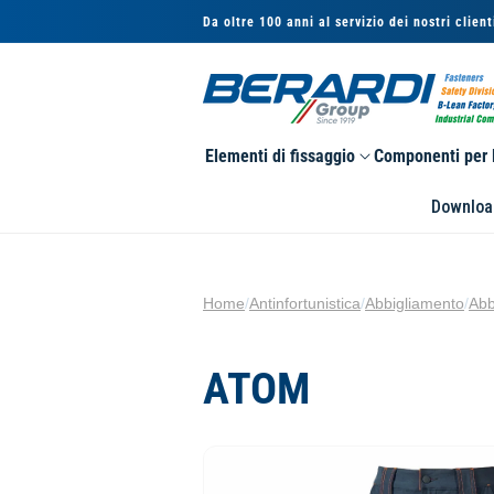
Vai
Da oltre 100 anni al servizio dei nostri client
direttamente
ai contenuti
Elementi di fissaggio
Componenti per l
Downloa
Home
/
Antinfortunistica
/
Abbigliamento
/
Abb
ATOM