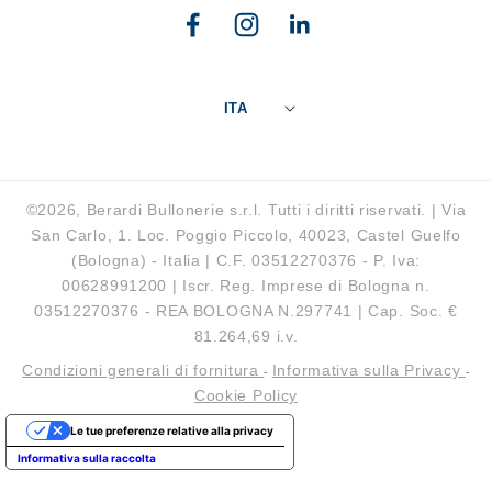
Facebook
Instagram
Linkedin
ITA
©2026, Berardi Bullonerie s.r.l. Tutti i diritti riservati. | Via
San Carlo, 1. Loc. Poggio Piccolo, 40023, Castel Guelfo
(Bologna) - Italia | C.F. 03512270376 - P. Iva:
00628991200 | Iscr. Reg. Imprese di Bologna n.
03512270376 - REA BOLOGNA N.297741 | Cap. Soc. €
81.264,69 i.v.
Condizioni generali di fornitura
Informativa sulla Privacy
-
-
Cookie Policy
Le tue preferenze relative alla privacy
Informativa sulla raccolta