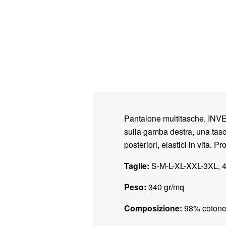
Pantalone multitasche, INVE
sulla gamba destra, una tasc
posteriori, elastici in vita. Pr
Taglie:
S-M-L-XL-XXL-3XL, 4
Peso:
340 gr/mq
Composizione:
98% cotone 