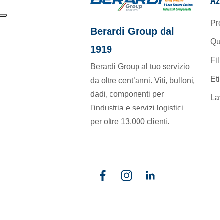
Az
Pr
Berardi Group dal
Qu
1919
Fil
Berardi Group al tuo servizio
Et
da oltre cent’anni. Viti, bulloni,
dadi, componenti per
La
l'industria e servizi logistici
per oltre 13.000 clienti.
Facebook
Instagram
Linkedin