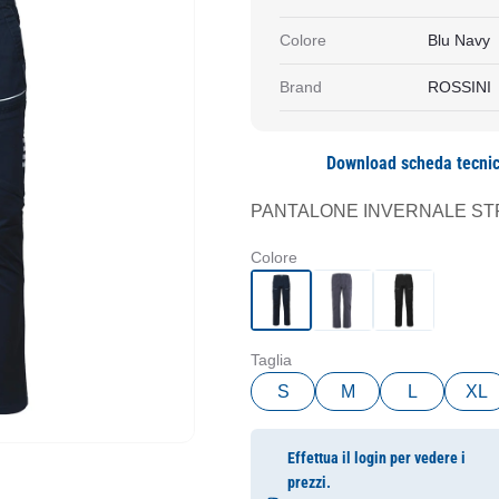
Colore
Blu Navy
Brand
ROSSINI
Download scheda tecni
PANTALONE INVERNALE STR
Colore
Taglia
S
M
L
XL
Effettua il login per vedere i
prezzi.