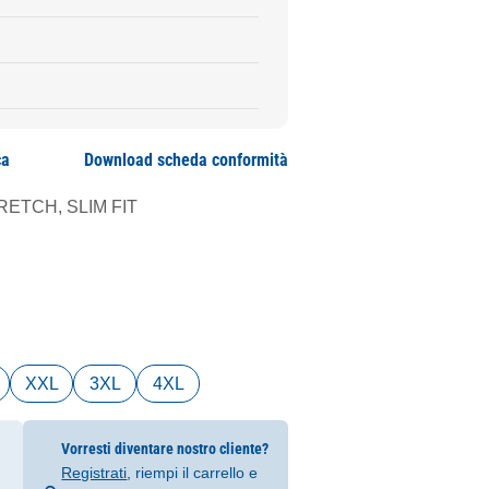
ca
Download scheda conformità
ETCH, SLIM FIT
XXL
3XL
4XL
Vorresti diventare nostro cliente?
Registrati
, riempi il carrello e