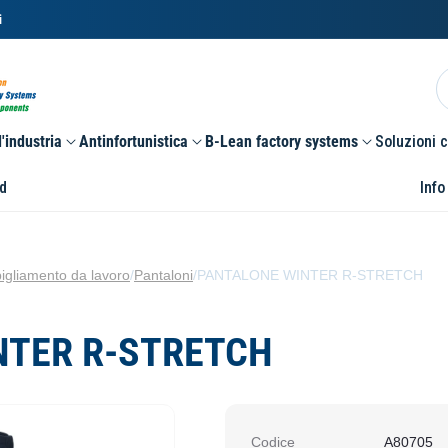
i
'industria
Antinfortunistica
B-Lean factory systems
Soluzioni 
d
Info
igliamento da lavoro
/
Pantaloni
/
PANTALONE WINTER R-STRETCH
NTER R-STRETCH
Codice
A80705