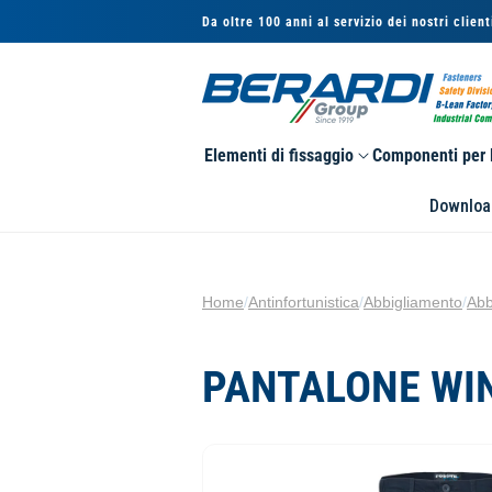
Vai
Da oltre 100 anni al servizio dei nostri client
direttamente
ai contenuti
Elementi di fissaggio
Componenti per l
Downloa
Home
/
Antinfortunistica
/
Abbigliamento
/
Abb
PANTALONE WI