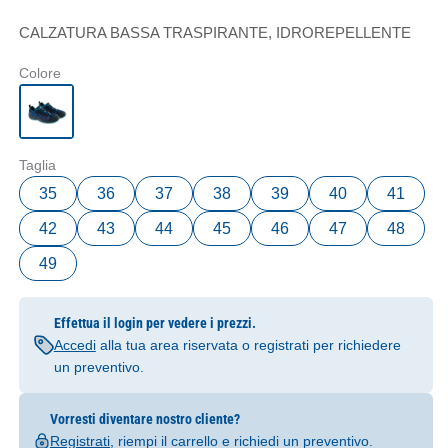
CALZATURA BASSA TRASPIRANTE, IDROREPELLENTE
Colore
Taglia
35
36
37
38
39
40
41
42
43
44
45
46
47
48
49
Effettua il login per vedere i prezzi.
Accedi
alla tua area riservata o registrati per richiedere
un preventivo.
Vorresti diventare nostro cliente?
Registrati
, riempi il carrello e richiedi un preventivo.