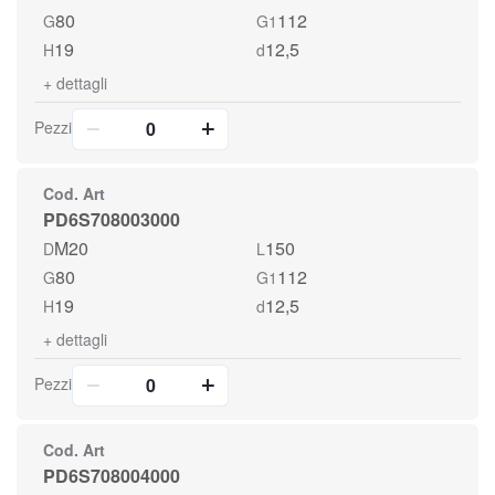
80
112
G
G1
19
12,5
H
d
+
dettagli
Pezzi
Cod. Art
PD6S708003000
M20
150
D
L
80
112
G
G1
19
12,5
H
d
+
dettagli
Pezzi
Cod. Art
PD6S708004000