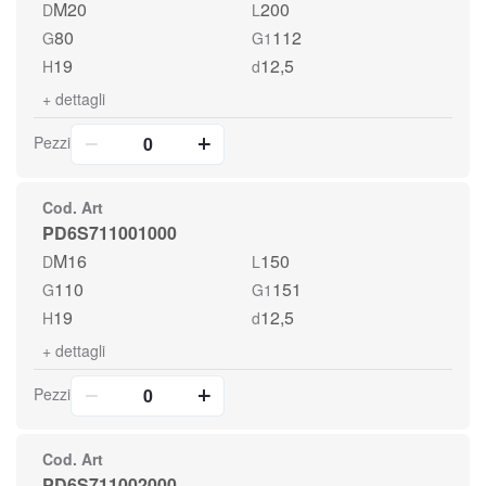
M20
200
D
L
80
112
G
G1
19
12,5
H
d
+
dettagli
Pezzi
Cod. Art
PD6S711001000
M16
150
D
L
110
151
G
G1
19
12,5
H
d
+
dettagli
Pezzi
Cod. Art
PD6S711002000