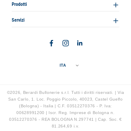
Prodotti
Servizi
Facebook
Instagram
Linkedin
ITA
©2026, Berardi Bullonerie s.r.l. Tutti i diritti riservati. | Via
San Carlo, 1. Loc. Poggio Piccolo, 40023, Castel Guelfo
(Bologna) - Italia | C.F. 03512270376 - P. Iva:
00628991200 | Iscr. Reg. Imprese di Bologna n.
03512270376 - REA BOLOGNA N.297741 | Cap. Soc. €
81.264,69 i.v.