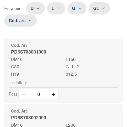
Filtra per
:
D
L
G
G1
Cod. art.
Cod. Art
PD6S708001000
M16
150
D
L
80
112
G
G1
19
12,5
H
d
+
dettagli
Pezzi
Cod. Art
PD6S708002000
M16
200
D
L