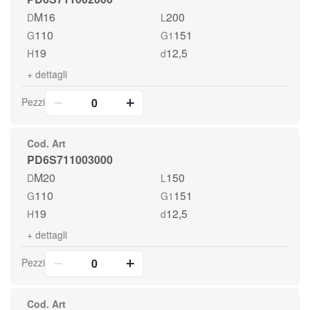
M16
200
D
L
110
151
G
G1
19
12,5
H
d
+
dettagli
Pezzi
Cod. Art
PD6S711003000
M20
150
D
L
110
151
G
G1
19
12,5
H
d
+
dettagli
Pezzi
Cod. Art