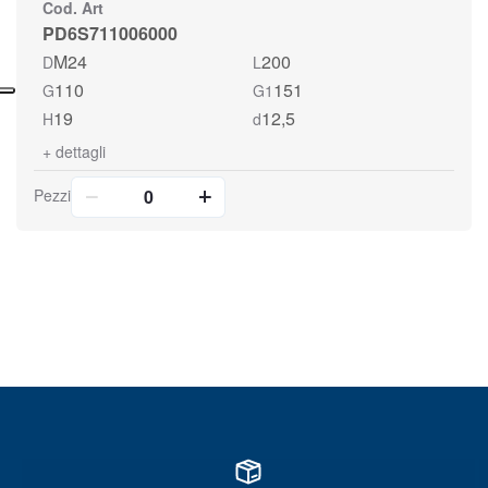
Cod. Art
PD6S711006000
M24
200
D
L
110
151
G
G1
19
12,5
H
d
+
dettagli
Pezzi