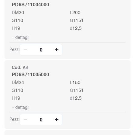
PD6S711004000
M20
200
D
L
110
151
G
G1
19
12,5
H
d
+
dettagli
Pezzi
Cod. Art
PD6S711005000
M24
150
D
L
110
151
G
G1
19
12,5
H
d
+
dettagli
Pezzi