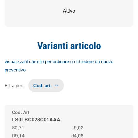
Attivo
Varianti articolo
visualizza il carrello per ordinare o richiedere un nuovo
preventivo
Filtra per
:
Cod. art.
Cod. Art
LS0LBC028C01AAA
0,71
9,02
S
L
9,14
4,06
D
d