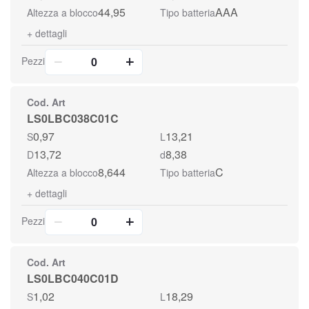
44,95
AAA
Altezza a blocco
Tipo batteria
+
dettagli
Pezzi
Cod. Art
LS0LBC038C01C
0,97
13,21
S
L
13,72
8,38
D
d
8,644
C
Altezza a blocco
Tipo batteria
+
dettagli
Pezzi
Cod. Art
LS0LBC040C01D
1,02
18,29
S
L