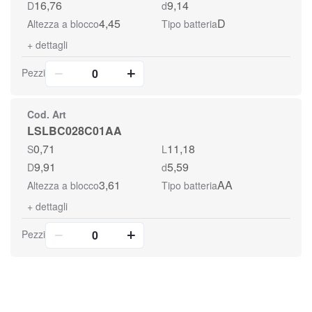
16,76
9,14
D
d
4,45
D
Altezza a blocco
Tipo batteria
+
dettagli
Pezzi
Cod. Art
LSLBC028C01AA
0,71
11,18
S
L
9,91
5,59
D
d
3,61
AA
Altezza a blocco
Tipo batteria
+
dettagli
Pezzi