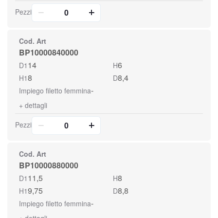
Pezzi
Cod. Art
BP10000840000
14
6
D1
H
8
8,4
H1
D
-
Impiego filetto femmina
+
dettagli
Pezzi
Cod. Art
BP10000880000
11,5
8
D1
H
9,75
8,8
H1
D
-
Impiego filetto femmina