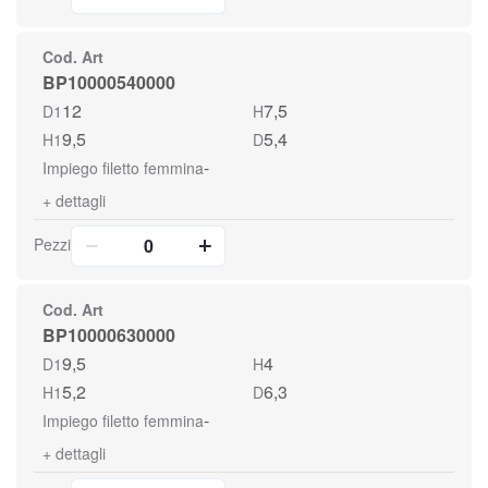
Cod. Art
BP10000540000
12
7,5
D1
H
9,5
5,4
H1
D
-
Impiego filetto femmina
+
dettagli
Pezzi
Cod. Art
BP10000630000
9,5
4
D1
H
5,2
6,3
H1
D
-
Impiego filetto femmina
+
dettagli