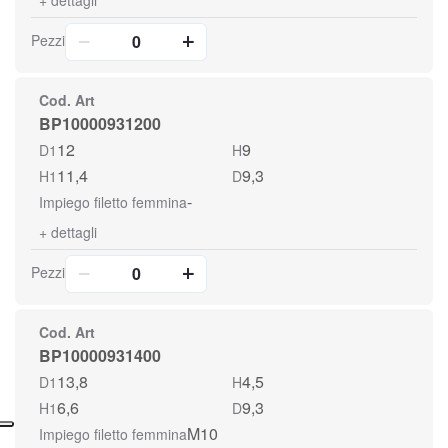
+
dettagli
Pezzi
Cod. Art
BP10000931200
12
9
D1
H
11,4
9,3
H1
D
-
Impiego filetto femmina
+
dettagli
Pezzi
Cod. Art
BP10000931400
13,8
4,5
D1
H
6,6
9,3
H1
D
M10
Impiego filetto femmina