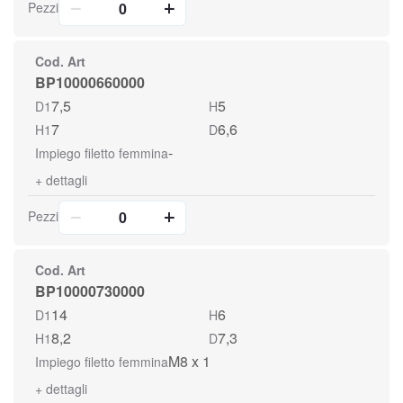
Pezzi
Cod. Art
BP10000660000
7,5
5
D1
H
7
6,6
H1
D
-
Impiego filetto femmina
+
dettagli
Pezzi
Cod. Art
BP10000730000
14
6
D1
H
8,2
7,3
H1
D
M8 x 1
Impiego filetto femmina
+
dettagli