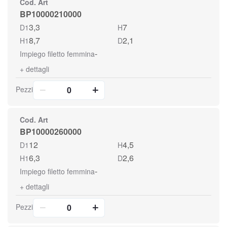
Cod. Art
BP10000210000
3,3
7
D1
H
8,7
2,1
H1
D
-
Impiego filetto femmina
+
dettagli
Pezzi
Cod. Art
BP10000260000
12
4,5
D1
H
6,3
2,6
H1
D
-
Impiego filetto femmina
+
dettagli
Pezzi