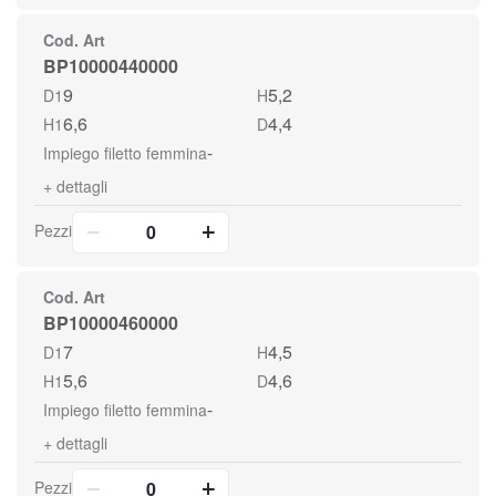
Cod. Art
BP10000440000
9
5,2
D1
H
6,6
4,4
H1
D
-
Impiego filetto femmina
+
dettagli
Pezzi
Cod. Art
BP10000460000
7
4,5
D1
H
5,6
4,6
H1
D
-
Impiego filetto femmina
+
dettagli
Pezzi