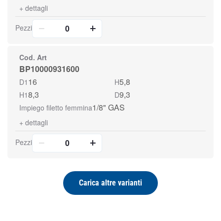
+
dettagli
Pezzi
Cod. Art
BP10000931600
16
5,8
D1
H
8,3
9,3
H1
D
1/8" GAS
Impiego filetto femmina
+
dettagli
Pezzi
Carica altre varianti