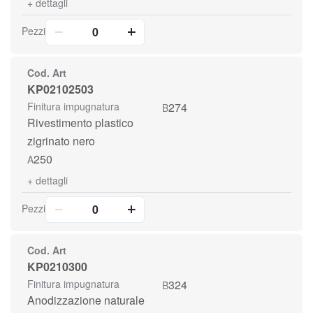
+
dettagli
Pezzi
Cod. Art
KP02102503
Finitura impugnatura
274
B
Rivestimento plastico
zigrinato nero
250
A
+
dettagli
Pezzi
Cod. Art
KP0210300
Finitura impugnatura
324
B
Anodizzazione naturale