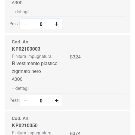
300
A
+
dettagli
Pezzi
Cod. Art
KP02103003
Finitura impugnatura
324
B
Rivestimento plastico
zigrinato nero
300
A
+
dettagli
Pezzi
Cod. Art
KP0210350
Finitura impugnatura
374
B