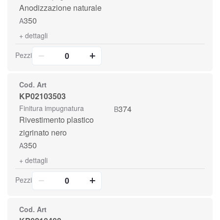
Anodizzazione naturale
350
A
+
dettagli
Pezzi
Cod. Art
KP02103503
Finitura impugnatura
374
B
Rivestimento plastico
zigrinato nero
350
A
+
dettagli
Pezzi
Cod. Art