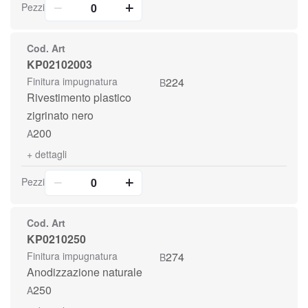
Pezzi
Cod. Art
KP02102003
Finitura impugnatura
224
B
Rivestimento plastico
zigrinato nero
200
A
+
dettagli
Pezzi
Cod. Art
KP0210250
Finitura impugnatura
274
B
Anodizzazione naturale
250
A