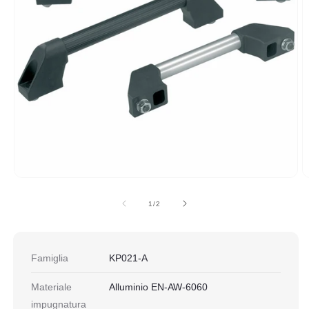
Apri
A
contenuti
c
multimediali
m
su
1
/
2
1
2
in
in
finestra
fi
modale
m
Famiglia
KP021-A
Materiale
Alluminio EN-AW-6060
impugnatura