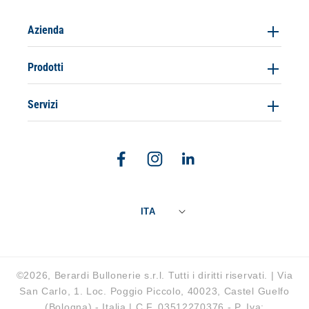
Azienda
Prodotti
Servizi
Facebook
Instagram
Linkedin
ITA
©2026, Berardi Bullonerie s.r.l. Tutti i diritti riservati. | Via
San Carlo, 1. Loc. Poggio Piccolo, 40023, Castel Guelfo
(Bologna) - Italia | C.F. 03512270376 - P. Iva: