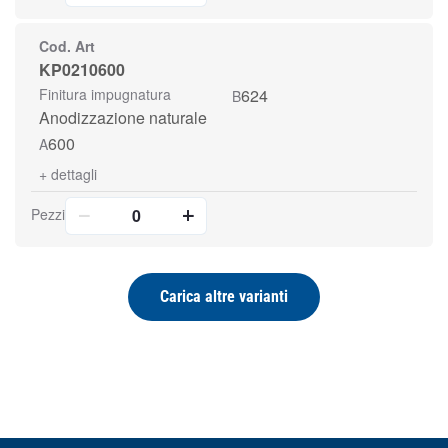
Cod. Art
KP0210600
Finitura impugnatura
624
B
Anodizzazione naturale
600
A
+
dettagli
Pezzi
Carica altre varianti