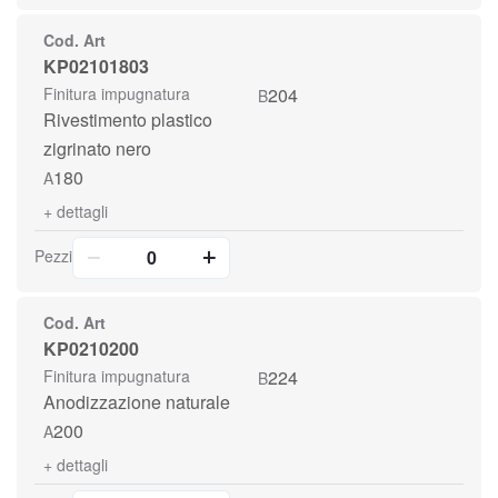
Cod. Art
KP02101803
Finitura impugnatura
204
B
Rivestimento plastico
zigrinato nero
180
A
+
dettagli
Pezzi
Cod. Art
KP0210200
Finitura impugnatura
224
B
Anodizzazione naturale
200
A
+
dettagli