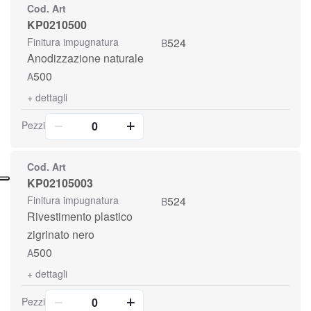
Cod. Art
KP0210500
Finitura impugnatura
524
B
Anodizzazione naturale
500
A
+
dettagli
Pezzi
Cod. Art
KP02105003
Finitura impugnatura
524
B
Rivestimento plastico
zigrinato nero
500
A
+
dettagli
Pezzi