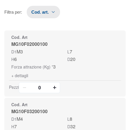
Filtra per
:
Cod. art.
Cod. Art
MG10F02000100
M3
7
D1
L
6
20
H
D
3
Forza attrazione (Kg) *
+
dettagli
Pezzi
Cod. Art
MG10F03200100
M4
8
D1
L
7
32
H
D