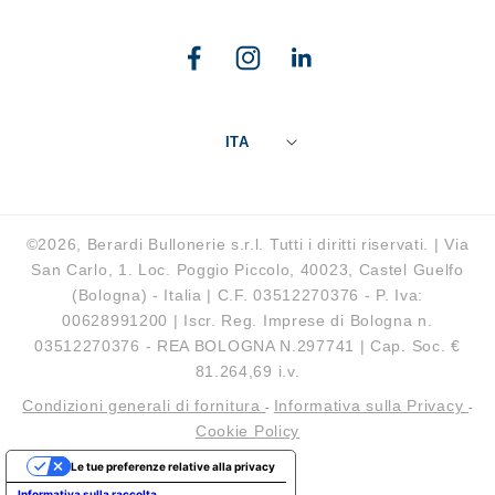
Facebook
Instagram
Linkedin
ITA
©2026, Berardi Bullonerie s.r.l. Tutti i diritti riservati. | Via
San Carlo, 1. Loc. Poggio Piccolo, 40023, Castel Guelfo
(Bologna) - Italia | C.F. 03512270376 - P. Iva:
00628991200 | Iscr. Reg. Imprese di Bologna n.
03512270376 - REA BOLOGNA N.297741 | Cap. Soc. €
81.264,69 i.v.
Condizioni generali di fornitura
Informativa sulla Privacy
-
-
Cookie Policy
Le tue preferenze relative alla privacy
Informativa sulla raccolta