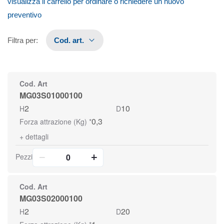
visualizza il carrello per ordinare o richiedere un nuovo
preventivo
Filtra per
:
Cod. art.
Cod. Art
MG03S01000100
2
10
H
D
0,3
Forza attrazione (Kg) *
+
dettagli
Pezzi
Cod. Art
MG03S02000100
2
20
H
D