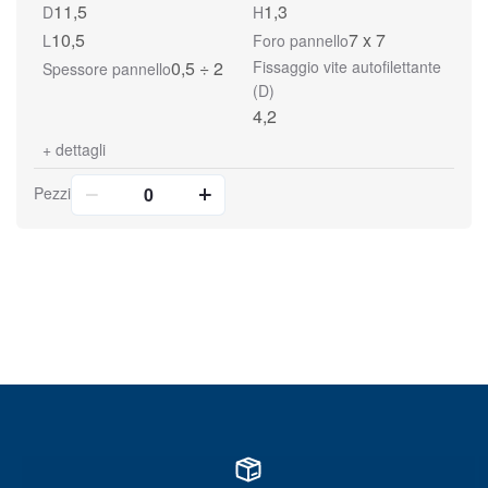
11,5
1,3
D
H
10,5
7 x 7
L
Foro pannello
0,5 ÷ 2
Fissaggio vite autofilettante
Spessore pannello
(D)
4,2
+
dettagli
Pezzi