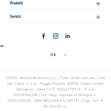
Prodotti
Servizi
Facebook
Instagram
Linkedin
ITA
©2026, Berardi Bullonerie s.r.l. Tutti i diritti riservati. | Via
San Carlo, 1. Loc. Poggio Piccolo, 40023, Castel Guelfo
(Bologna) - Italia | C.F. 03512270376 - P. Iva:
00628991200 | Iscr. Reg. Imprese di Bologna n.
03512270376 - REA BOLOGNA N.297741 | Cap. Soc. €
81.264,69 i.v.