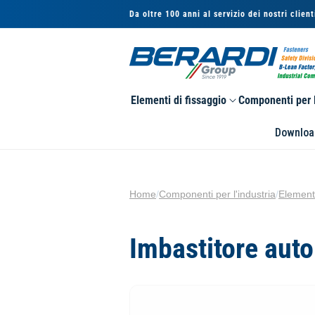
Vai
direttamente
Da oltre 100 anni al servizio dei nostri client
ai contenuti
Elementi di fissaggio
Componenti per l
Downloa
Home
/
Componenti per l'industria
/
Element
Imbastitore auto
Passa alle
informazioni
sul prodotto