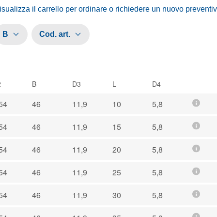
isualizza il carrello per ordinare o richiedere un nuovo preventi
B
Cod. art.
2
B
D3
L
D4
54
46
11,9
10
5,8
54
46
11,9
15
5,8
54
46
11,9
20
5,8
54
46
11,9
25
5,8
54
46
11,9
30
5,8