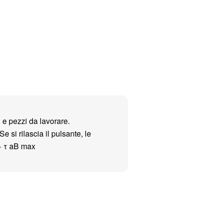
 e pezzi da lavorare.
 si rilascia il pulsante, le
 · τ aB max