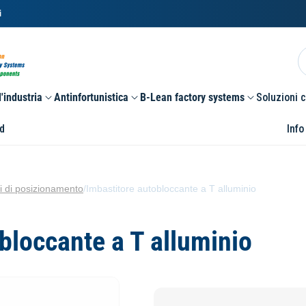
i
'industria
Antinfortunistica
B-Lean factory systems
Soluzioni 
d
Info
i di posizionamento
/
Imbastitore autobloccante a T alluminio
bloccante a T alluminio