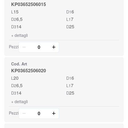
KP03652506015
15
6
L
D1
6,5
7
D2
L1
14
25
D3
D
+
dettagli
Pezzi
Cod. Art
KP03652506020
20
6
L
D1
6,5
7
D2
L1
14
25
D3
D
+
dettagli
Pezzi