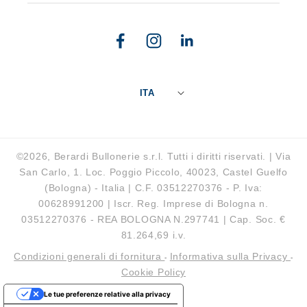
Facebook
Instagram
Linkedin
ITA
©2026, Berardi Bullonerie s.r.l. Tutti i diritti riservati. | Via
San Carlo, 1. Loc. Poggio Piccolo, 40023, Castel Guelfo
(Bologna) - Italia | C.F. 03512270376 - P. Iva:
00628991200 | Iscr. Reg. Imprese di Bologna n.
03512270376 - REA BOLOGNA N.297741 | Cap. Soc. €
81.264,69 i.v.
Condizioni generali di fornitura
Informativa sulla Privacy
-
-
Cookie Policy
Le tue preferenze relative alla privacy