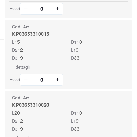
Pezzi
Cod. Art
KP03653310015
15
10
L
D1
12
9
D2
L1
19
33
D3
D
+
dettagli
Pezzi
Cod. Art
KP03653310020
20
10
L
D1
12
9
D2
L1
19
33
D3
D