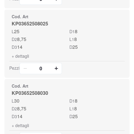
Cod. Art
KP03652508025
25
8
L
D1
8,75
8
D2
L1
14
25
D3
D
+
dettagli
Pezzi
Cod. Art
KP03652508030
30
8
L
D1
8,75
8
D2
L1
14
25
D3
D
+
dettagli