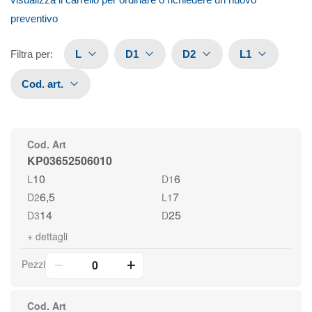
preventivo
Filtra per
:
L
D1
D2
L1
Cod. art.
Cod. Art
KP03652506010
10
6
L
D1
6,5
7
D2
L1
14
25
D3
D
+
dettagli
Pezzi
Cod. Art