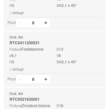
3
2,1 x 45°
H
SM
+
dettagli
Pezzi
Cod. Art
RTC0411330031
Fosfatazione
13
Finitura
D
4,1
8
d
V
3
2,1 x 45°
H
SM
+
dettagli
Pezzi
Cod. Art
RTC0521635001
Zincatura bianca
16
Finitura
D