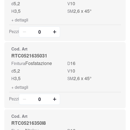
5,2
10
d
V
3,5
2,6 x 45°
H
SM
+
dettagli
Pezzi
Cod. Art
RTC0521635031
Fosfatazione
16
Finitura
D
5,2
10
d
V
3,5
2,6 x 45°
H
SM
+
dettagli
Pezzi
Cod. Art
RTC05216350I8