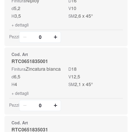
Niploy
16
Finitura
D
5,2
10
d
V
3,5
2,6 x 45°
H
SM
+
dettagli
Pezzi
Cod. Art
RTC0651835001
Zincatura bianca
18
Finitura
D
6,5
12,5
d
V
4
2,1 x 45°
H
SM
+
dettagli
Pezzi
Cod. Art
RTC0651835031