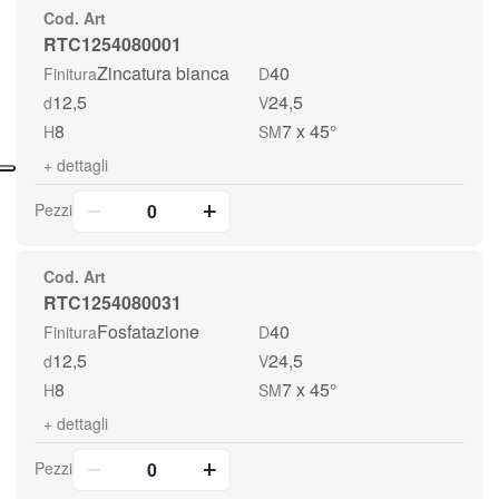
Cod. Art
RTC1254080001
Zincatura bianca
40
Finitura
D
12,5
24,5
d
V
8
7 x 45°
H
SM
+
dettagli
Pezzi
Cod. Art
RTC1254080031
Fosfatazione
40
Finitura
D
12,5
24,5
d
V
8
7 x 45°
H
SM
+
dettagli
Pezzi