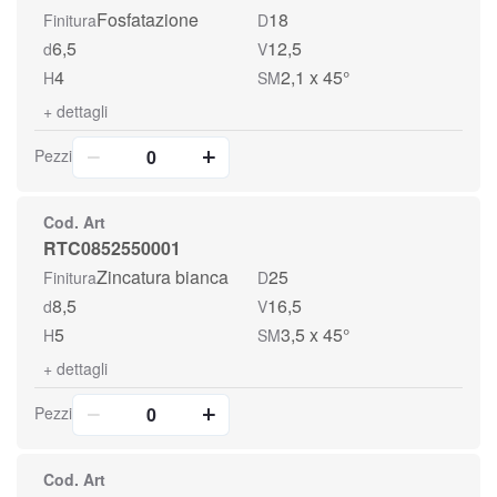
Fosfatazione
18
Finitura
D
6,5
12,5
d
V
4
2,1 x 45°
H
SM
+
dettagli
Pezzi
Cod. Art
RTC0852550001
Zincatura bianca
25
Finitura
D
8,5
16,5
d
V
5
3,5 x 45°
H
SM
+
dettagli
Pezzi
Cod. Art