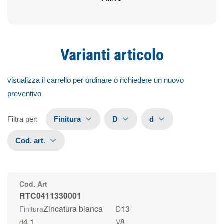
Varianti articolo
visualizza il carrello per ordinare o richiedere un nuovo
preventivo
Filtra per
:
Finitura
D
d
Cod. art.
Cod. Art
RTC0411330001
Zincatura bianca
13
Finitura
D
4,1
8
d
V