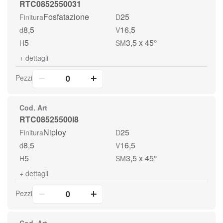
RTC0852550031
Fosfatazione
25
Finitura
D
8,5
16,5
d
V
5
3,5 x 45°
H
SM
+
dettagli
Pezzi
Cod. Art
RTC08525500I8
Niploy
25
Finitura
D
8,5
16,5
d
V
5
3,5 x 45°
H
SM
+
dettagli
Pezzi