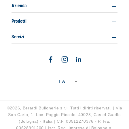
Azienda
Prodotti
Servizi
Facebook
Instagram
Linkedin
ITA
©2026, Berardi Bullonerie s.r.l. Tutti i diritti riservati. | Via
San Carlo, 1. Loc. Poggio Piccolo, 40023, Castel Guelfo
(Bologna) - Italia | C.F. 03512270376 - P. Iva:
00628991200 | Iscr. Reg. Imprese di Bologna n.