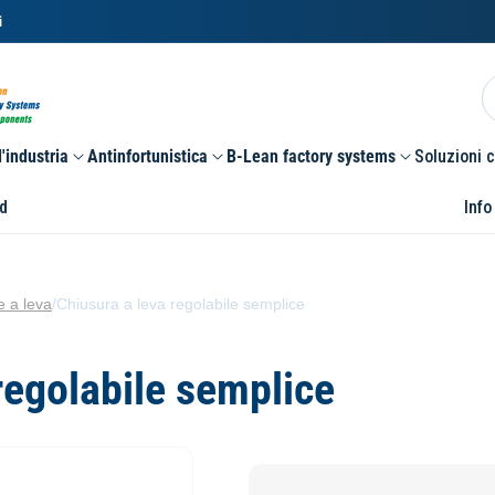
i
'industria
Antinfortunistica
B-Lean factory systems
Soluzioni 
d
Info
e a leva
/
Chiusura a leva regolabile semplice
regolabile semplice