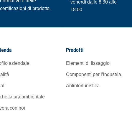
normativo e delle
venerdì dalle 8.30 alle
certificazioni di prodotto.
18.00
ienda
Prodotti
ofilo aziendale
Elementi di fissaggio
alità
Componenti per l’industria
iali
Antinfortunistica
ichettatura ambientale
vora con noi