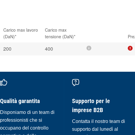
Carico max lavoro
Carico max
(DaN)*
tensione (DaN)*
Pre
200
400
Qualità garantita
Supporto per le
imprese B2B
Disponiamo di un team di
professionisti che si
Contatta il nostro team di
occupano del controllo
supporto dal lunedì al