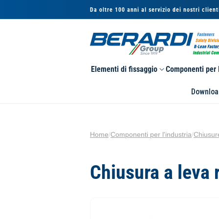
Vai
Da oltre 100 anni al servizio dei nostri client
direttamente
ai contenuti
Elementi di fissaggio
Componenti per l
Downloa
Home
/
Componenti per l'industria
/
Chiusur
Chiusura a leva 
Passa alle
informazioni
sul prodotto