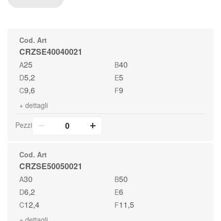
Cod. Art
CRZSE40040021
25
40
A
B
5,2
5
D
E
9,6
9
C
F
+
dettagli
Pezzi
Cod. Art
CRZSE50050021
30
50
A
B
6,2
6
D
E
12,4
11,5
C
F
+
dettagli