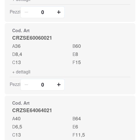
Pezzi
Cod. Art
CRZSE60060021
36
60
A
B
8,4
8
D
E
13
15
C
F
+
dettagli
Pezzi
Cod. Art
CRZSE64064021
40
64
A
B
6,5
6
D
E
13
11,5
C
F