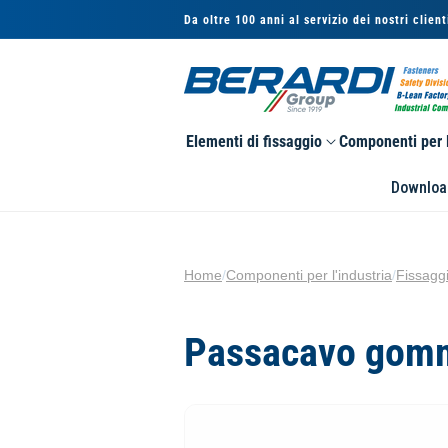
Vai
Da oltre 100 anni al servizio dei nostri client
direttamente
ai contenuti
Elementi di fissaggio
Componenti per l
Downloa
Home
/
Componenti per l'industria
/
Fissaggi
Passacavo gomm
Passa alle
informazioni
sul prodotto