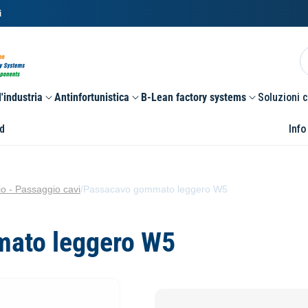
i
'industria
Antinfortunistica
B-Lean factory systems
Soluzioni 
d
Info
o - Passaggio cavi
/
Passacavo gommato leggero W5
ato leggero W5