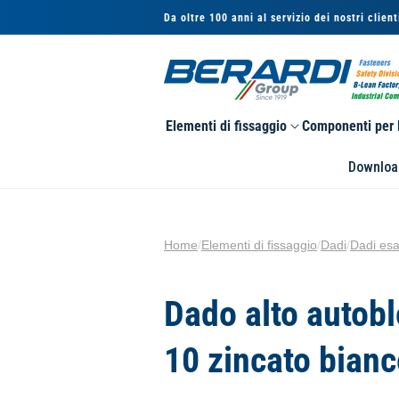
Vai
Da oltre 100 anni al servizio dei nostri client
direttamente
ai contenuti
Elementi di fissaggio
Componenti per l
Downloa
Home
/
Elementi di fissaggio
/
Dadi
/
Dadi esa
Dado alto autobl
10 zincato bian