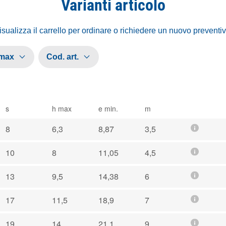
Varianti articolo
isualizza il carrello per ordinare o richiedere un nuovo preventi
 max
Cod. art.
s
h max
e min.
m
8
6,3
8,87
3,5
10
8
11,05
4,5
13
9,5
14,38
6
17
11,5
18,9
7
19
14
21,1
9