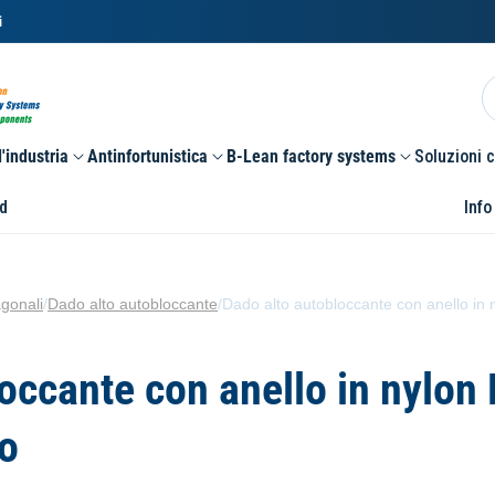
i
'industria
Antinfortunistica
B-Lean factory systems
Soluzioni 
d
Info
gonali
/
Dado alto autobloccante
/
Dado alto autobloccante con anello in 
occante con anello in nylon
co