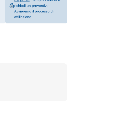
Registrati
, riempi il carrello e
richiedi un preventivo.
Avvieremo il processo di
affiliazione.