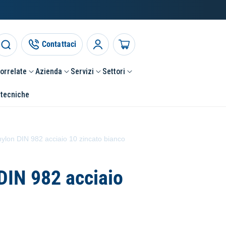
Contattaci
Accedi
Carrello
correlate
Azienda
Servizi
Settori
 tecniche
nylon DIN 982 acciaio 10 zincato bianco
 DIN 982 acciaio