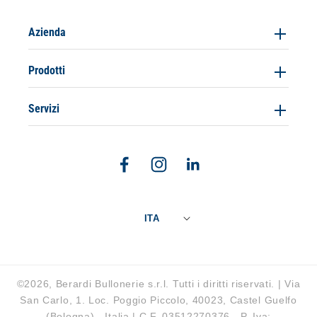
Azienda
Prodotti
Servizi
Facebook
Instagram
Linkedin
ITA
©2026, Berardi Bullonerie s.r.l. Tutti i diritti riservati. | Via
San Carlo, 1. Loc. Poggio Piccolo, 40023, Castel Guelfo
(Bologna) - Italia | C.F. 03512270376 - P. Iva: