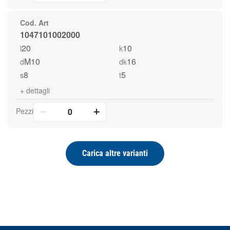
Cod. Art
1047101002000
20
10
l
k
M10
16
d
dk
8
5
s
t
+
dettagli
Pezzi
Carica altre varianti