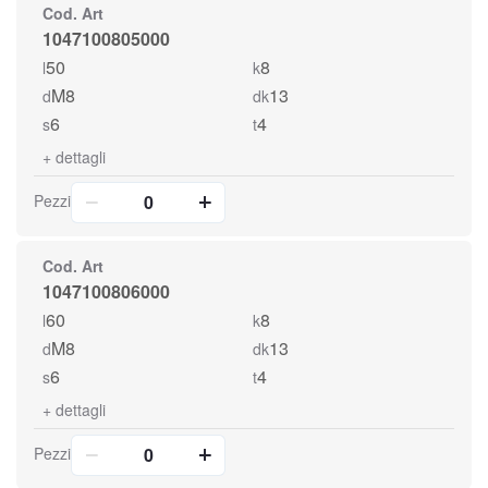
Cod. Art
1047100805000
50
8
l
k
M8
13
d
dk
6
4
s
t
+
dettagli
Pezzi
Cod. Art
1047100806000
60
8
l
k
M8
13
d
dk
6
4
s
t
+
dettagli
Pezzi