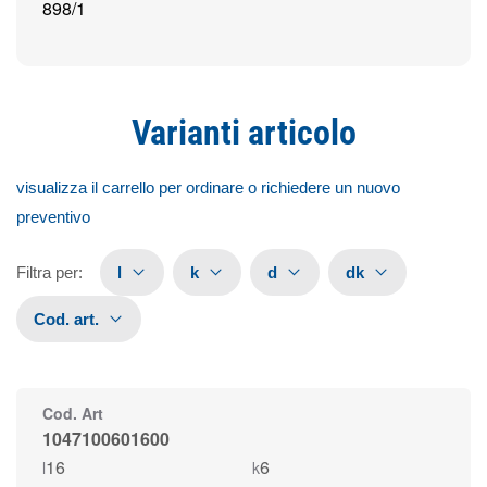
898/1
Varianti articolo
visualizza il carrello per ordinare o richiedere un nuovo
preventivo
Filtra per
:
l
k
d
dk
Cod. art.
Cod. Art
1047100601600
16
6
l
k