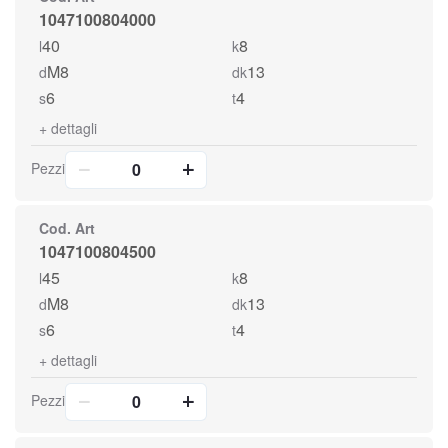
1047100804000
40
8
l
k
M8
13
d
dk
6
4
s
t
+
dettagli
Pezzi
Cod. Art
1047100804500
45
8
l
k
M8
13
d
dk
6
4
s
t
+
dettagli
Pezzi