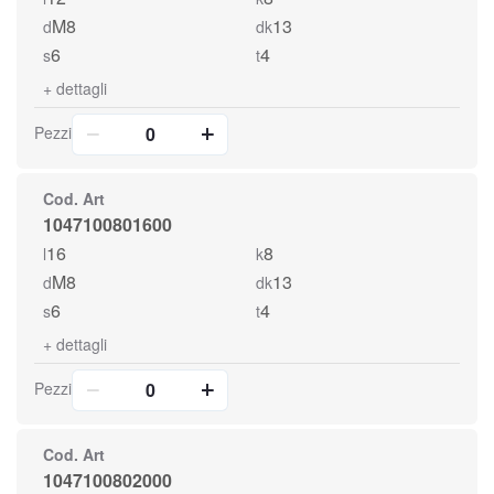
M8
13
d
dk
6
4
s
t
+
dettagli
Pezzi
Cod. Art
1047100801600
16
8
l
k
M8
13
d
dk
6
4
s
t
+
dettagli
Pezzi
Cod. Art
1047100802000