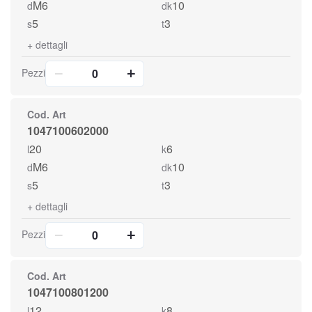
M6
10
d
dk
5
3
s
t
+
dettagli
Pezzi
Cod. Art
1047100602000
20
6
l
k
M6
10
d
dk
5
3
s
t
+
dettagli
Pezzi
Cod. Art
1047100801200
12
8
l
k