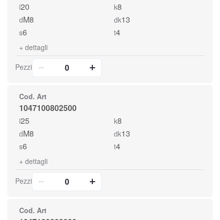
20
8
l
k
M8
13
d
dk
6
4
s
t
+
dettagli
Pezzi
Cod. Art
1047100802500
25
8
l
k
M8
13
d
dk
6
4
s
t
+
dettagli
Pezzi
Cod. Art