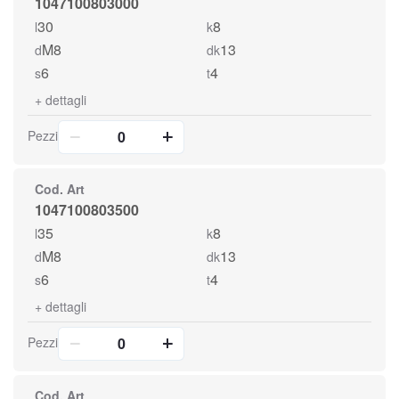
1047100803000
30
8
l
k
M8
13
d
dk
6
4
s
t
+
dettagli
Pezzi
Cod. Art
1047100803500
35
8
l
k
M8
13
d
dk
6
4
s
t
+
dettagli
Pezzi
Cod. Art