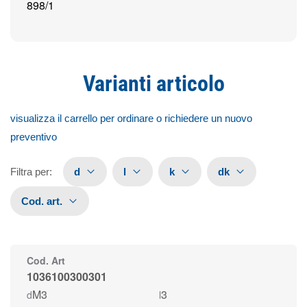
898/1
Varianti articolo
visualizza il carrello per ordinare o richiedere un nuovo
preventivo
Filtra per
:
d
l
k
dk
Cod. art.
Cod. Art
1036100300301
M3
3
d
l