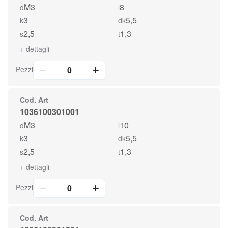
M3
8
d
l
3
5,5
k
dk
2,5
1,3
s
t
+
dettagli
Pezzi
Cod. Art
1036100301001
M3
10
d
l
3
5,5
k
dk
2,5
1,3
s
t
+
dettagli
Pezzi
Cod. Art