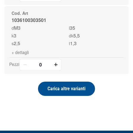
Cod. Art
1036100303501
M3
35
d
l
3
5,5
k
dk
2,5
1,3
s
t
+
dettagli
Pezzi
Carica altre varianti