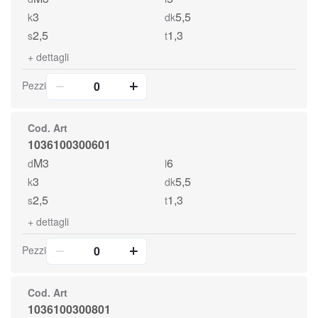
3
5,5
k
dk
2,5
1,3
s
t
+
dettagli
Pezzi
Cod. Art
1036100300601
M3
6
d
l
3
5,5
k
dk
2,5
1,3
s
t
+
dettagli
Pezzi
Cod. Art
1036100300801