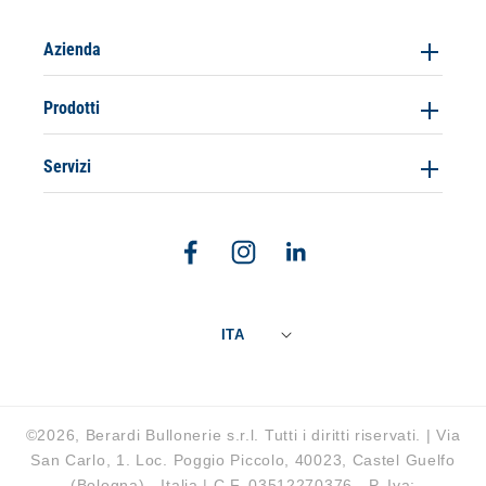
Azienda
Prodotti
Servizi
Facebook
Instagram
Linkedin
ITA
©2026, Berardi Bullonerie s.r.l. Tutti i diritti riservati. | Via
San Carlo, 1. Loc. Poggio Piccolo, 40023, Castel Guelfo
(Bologna) - Italia | C.F. 03512270376 - P. Iva: