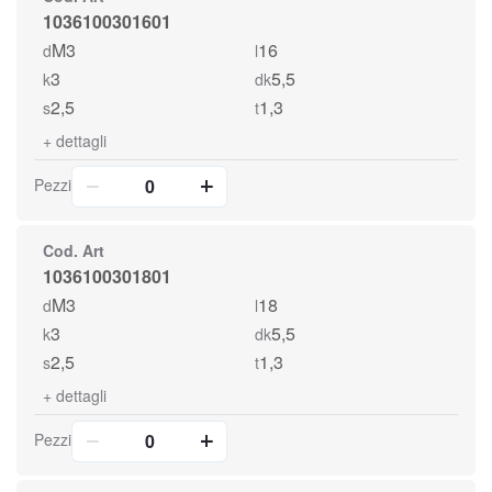
1036100301601
M3
16
d
l
3
5,5
k
dk
2,5
1,3
s
t
+
dettagli
Pezzi
Cod. Art
1036100301801
M3
18
d
l
3
5,5
k
dk
2,5
1,3
s
t
+
dettagli
Pezzi