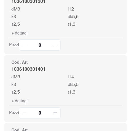
1036100301201
M3
12
d
l
3
5,5
k
dk
2,5
1,3
s
t
+
dettagli
Pezzi
Cod. Art
1036100301401
M3
14
d
l
3
5,5
k
dk
2,5
1,3
s
t
+
dettagli
Pezzi
Cod. Art