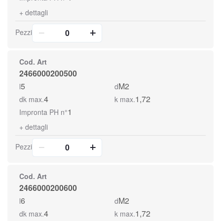
+
dettagli
Pezzi
Cod. Art
2466000200500
5
M2
l
d
4
1,72
dk max.
k max.
1
Impronta PH n°
+
dettagli
Pezzi
Cod. Art
2466000200600
6
M2
l
d
4
1,72
dk max.
k max.