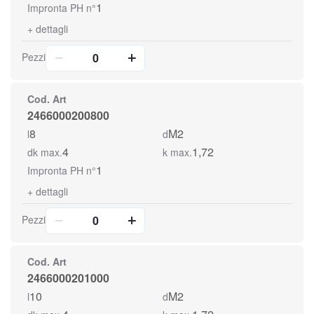
1
Impronta PH n°
+
dettagli
Pezzi
Cod. Art
2466000200800
8
M2
l
d
4
1,72
dk max.
k max.
1
Impronta PH n°
+
dettagli
Pezzi
Cod. Art
2466000201000
10
M2
l
d