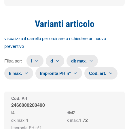
Varianti articolo
visualizza il carrello per ordinare o richiedere un nuovo
preventivo
Filtra per
:
l
d
dk max.
k max.
Impronta PH n°
Cod. art.
Cod. Art
2466000200400
4
M2
l
d
4
1,72
dk max.
k max.
1
Impronta PH n°