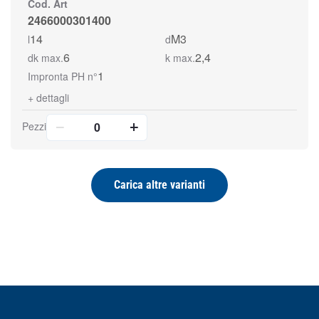
Cod. Art
2466000301400
14
M3
l
d
6
2,4
dk max.
k max.
1
Impronta PH n°
+
dettagli
Pezzi
Carica altre varianti