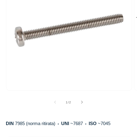
Apri
A
contenuti
c
multimediali
m
su
1
/
2
1
2
in
in
finestra
fi
modale
m
DIN
7985 (norma ritirata)
UNI
~7687
ISO
~7045