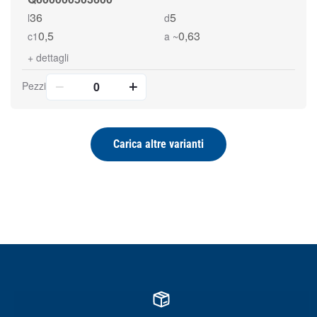
36
5
l
d
0,5
0,63
c1
a ~
+
dettagli
Pezzi
Carica altre varianti