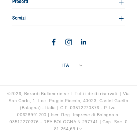
Prodotti
Servizi
Facebook
Instagram
Linkedin
ITA
©2026, Berardi Bullonerie s.r.l. Tutti i diritti riservati. | Via
San Carlo, 1. Loc. Poggio Piccolo, 40023, Castel Guelfo
(Bologna) - Italia | C.F. 03512270376 - P. Iva:
00628991200 | Iscr. Reg. Imprese di Bologna n.
03512270376 - REA BOLOGNA N.297741 | Cap. Soc. €
81.264,69 i.v.