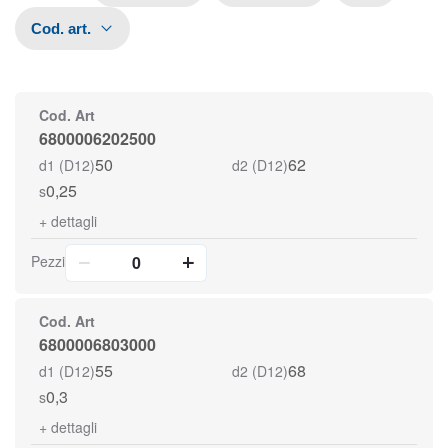
Cod. art.
Cod. Art
6800006202500
50
62
d1 (D12)
d2 (D12)
0,25
s
+
dettagli
Pezzi
Cod. Art
6800006803000
55
68
d1 (D12)
d2 (D12)
0,3
s
+
dettagli