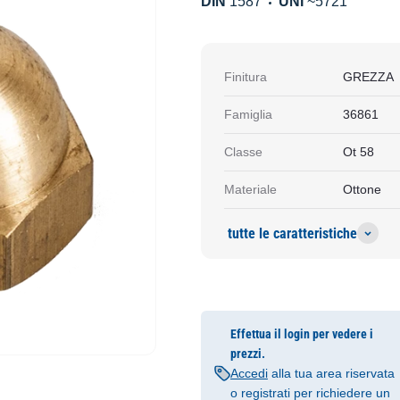
DIN
1587
UNI
~5721
Finitura
GREZZA
Famiglia
36861
Classe
Ot 58
Materiale
Ottone
tutte le caratteristiche
Effettua il login per vedere i
prezzi.
Accedi
alla tua area riservata
o registrati per richiedere un