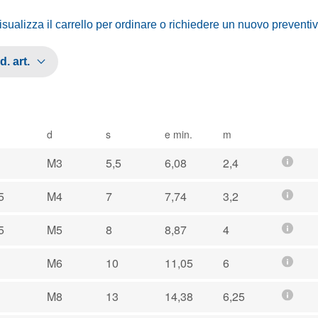
isualizza il carrello per ordinare o richiedere un nuovo preventi
. art.
d
s
e min.
m
M3
5,5
6,08
2,4
5
M4
7
7,74
3,2
5
M5
8
8,87
4
M6
10
11,05
6
1
M8
13
14,38
6,25