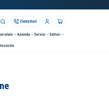
Contattaci
Accedi
Carrello
correlate
Azienda
Servizi
Settori
 tecniche
one