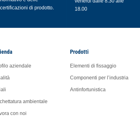
venerdì dalle 8.30 alle
certificazioni di prodotto.
18.00
ienda
Prodotti
ofilo aziendale
Elementi di fissaggio
alità
Componenti per l’industria
iali
Antinfortunistica
ichettatura ambientale
vora con noi