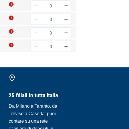
25 filiali in tutta Italia
Da Milano a Taranto, da
Treviso a Caserta: puoi
contare su una rete
capillare di depositi in