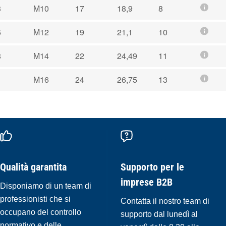
3
M10
17
18,9
8
6
M12
19
21,1
10
8
M14
22
24,49
11
1
M16
24
26,75
13
Qualità garantita
Supporto per le
imprese B2B
Disponiamo di un team di
professionisti che si
Contatta il nostro team di
occupano del controllo
supporto dal lunedì al
normativo e delle