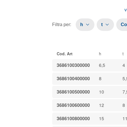
v
Filtra per
:
h
t
Cod
Cod. Art
h
t
3686100300000
6,5
4
3686100400000
8
5,
3686100500000
10
7,
3686100600000
12
8
3686100800000
15
1