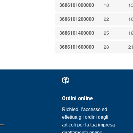
3686101000000
18
1
3686101200000
22
1
3686101400000
25
1
3686101600000
28
2
Ordini online
Richiedi l’accesso ed
effettua gli ordini degli
articoli per la tua impresa
direttamente online.