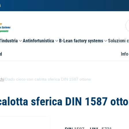
i
'industria
Antinfortunistica
B-Lean factory systems
Soluzioni 
d
Info
chi
/
Dado cieco con calotta sferica DIN 1587 ottone
alotta sferica DIN 1587 ott