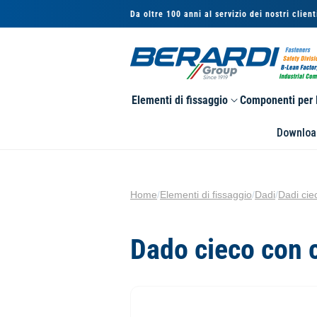
Vai
Da oltre 100 anni al servizio dei nostri client
direttamente
ai contenuti
Elementi di fissaggio
Componenti per l
Downloa
Home
/
Elementi di fissaggio
/
Dadi
/
Dadi cie
Dado cieco con c
Passa alle
informazioni
sul prodotto