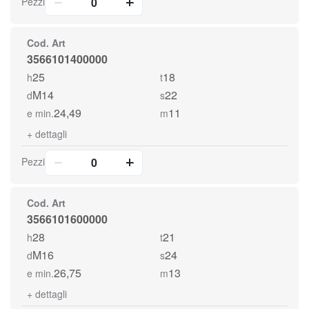
Pezzi
Cod. Art
3566101400000
25
18
h
t
M14
22
d
s
24,49
11
e min.
m
+
dettagli
Pezzi
Cod. Art
3566101600000
28
21
h
t
M16
24
d
s
26,75
13
e min.
m
+
dettagli