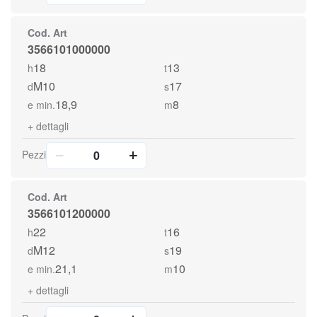
Cod. Art
3566101000000
18
13
h
t
M10
17
d
s
18,9
8
e min.
m
+
dettagli
Pezzi
Cod. Art
3566101200000
22
16
h
t
M12
19
d
s
21,1
10
e min.
m
+
dettagli