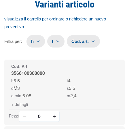
Varianti articolo
visualizza il carrello per ordinare o richiedere un nuovo
preventivo
Filtra per
:
h
t
Cod. art.
Cod. Art
3566100300000
6,5
4
h
t
M3
5,5
d
s
6,08
2,4
e min.
m
+
dettagli
Pezzi