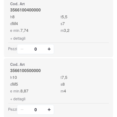
Cod. Art
3566100400000
8
5,5
h
t
M4
7
d
s
7,74
3,2
e min.
m
+
dettagli
Pezzi
Cod. Art
3566100500000
10
7,5
h
t
M5
8
d
s
8,87
4
e min.
m
+
dettagli
Pezzi