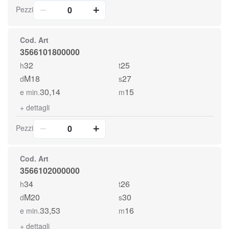
Pezzi
Cod. Art
3566101800000
32
25
h
t
M18
27
d
s
30,14
15
e min.
m
+
dettagli
Pezzi
Cod. Art
3566102000000
34
26
h
t
M20
30
d
s
33,53
16
e min.
m
+
dettagli