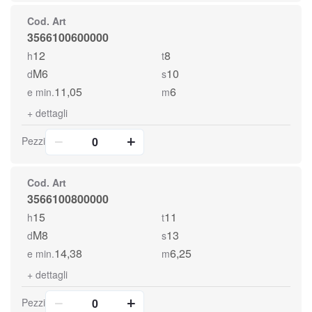
Cod. Art
3566100600000
12
8
h
t
M6
10
d
s
11,05
6
e min.
m
+
dettagli
Pezzi
Cod. Art
3566100800000
15
11
h
t
M8
13
d
s
14,38
6,25
e min.
m
+
dettagli
Pezzi