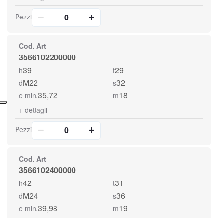
Pezzi
Cod. Art
3566102200000
39
29
h
t
M22
32
d
s
35,72
18
e min.
m
+
dettagli
Pezzi
Cod. Art
3566102400000
42
31
h
t
M24
36
d
s
39,98
19
e min.
m