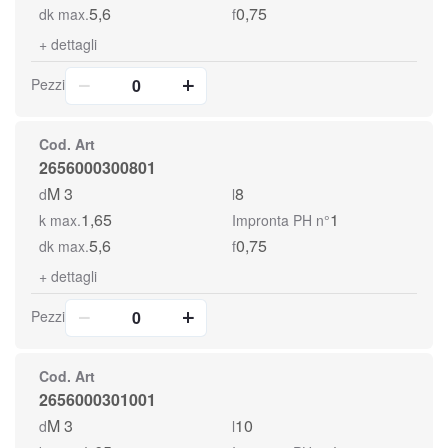
5,6
0,75
dk max.
f
+
dettagli
Pezzi
Cod. Art
2656000300801
M 3
8
d
l
1,65
1
k max.
Impronta PH n°
5,6
0,75
dk max.
f
+
dettagli
Pezzi
Cod. Art
2656000301001
M 3
10
d
l