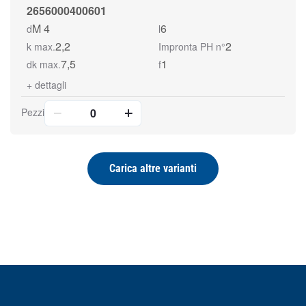
2656000400601
M 4
6
d
l
2,2
2
k max.
Impronta PH n°
7,5
1
dk max.
f
+
dettagli
Pezzi
Carica altre varianti