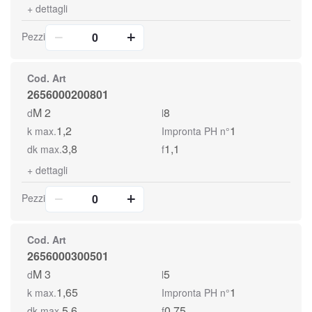
+
dettagli
Pezzi
Cod. Art
2656000200801
M 2
8
d
l
1,2
1
k max.
Impronta PH n°
3,8
1,1
dk max.
f
+
dettagli
Pezzi
Cod. Art
2656000300501
M 3
5
d
l
1,65
1
k max.
Impronta PH n°
5,6
0,75
dk max.
f