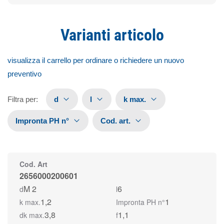
Varianti articolo
visualizza il carrello per ordinare o richiedere un nuovo
preventivo
Filtra per
:
d
l
k max.
Impronta PH n°
Cod. art.
Cod. Art
2656000200601
M 2
6
d
l
1,2
1
k max.
Impronta PH n°
3,8
1,1
dk max.
f