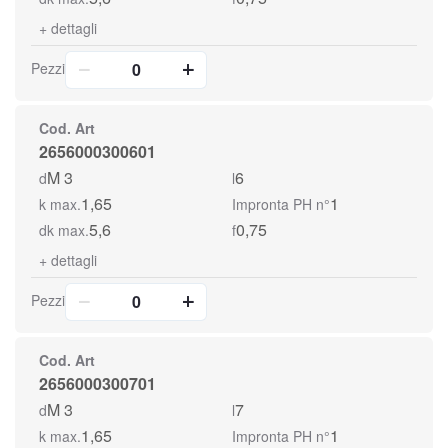
+
dettagli
Pezzi
Cod. Art
2656000300601
M 3
6
d
l
1,65
1
k max.
Impronta PH n°
5,6
0,75
dk max.
f
+
dettagli
Pezzi
Cod. Art
2656000300701
M 3
7
d
l
1,65
1
k max.
Impronta PH n°