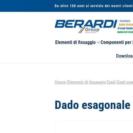
Vai
direttamente
Da oltre 100 anni al servizio dei nostri client
ai contenuti
Elementi di fissaggio
Componenti per l
Downloa
Home
/
Elementi di fissaggio
/
Dadi
/
Dadi esa
Dado esagonale 
Passa alle
informazioni
sul prodotto