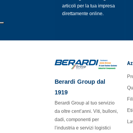
articoli per la tua impresa
direttamente online.
Az
Pr
Berardi Group dal
Qu
1919
Fil
Berardi Group al tuo servizio
Et
da oltre cent’anni. Viti, bulloni,
dadi, componenti per
La
l'industria e servizi logistici