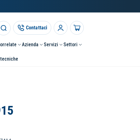
Contattaci
Accedi
Carrello
correlate
Azienda
Servizi
Settori
 tecniche
915