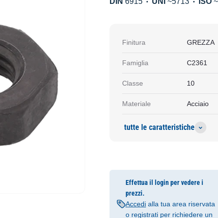
DIN
6915
UNI
~5713
ISO
Finitura
GREZZA
Famiglia
C2361
Classe
10
Materiale
Acciaio
tutte le caratteristiche
Effettua il login per vedere i
prezzi.
Accedi
alla tua area riservata
o registrati per richiedere un