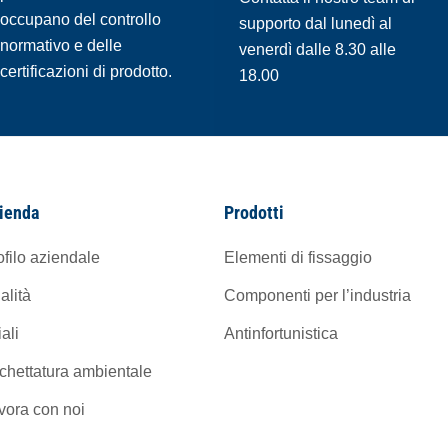
occupano del controllo
supporto dal lunedì al
normativo e delle
venerdì dalle 8.30 alle
certificazioni di prodotto.
18.00
ienda
Prodotti
ofilo aziendale
Elementi di fissaggio
alità
Componenti per l’industria
iali
Antinfortunistica
ichettatura ambientale
vora con noi