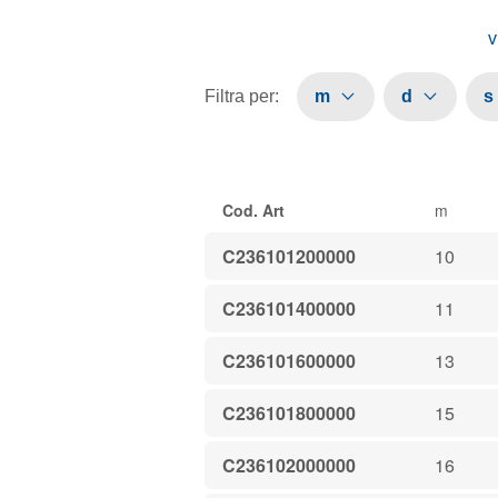
v
Filtra per
:
m
d
s
Cod. Art
m
C236101200000
10
C236101400000
11
C236101600000
13
C236101800000
15
C236102000000
16