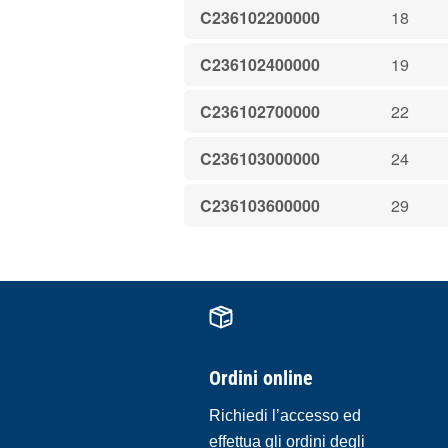
C236102200000
18
C236102400000
19
C236102700000
22
C236103000000
24
C236103600000
29
Ordini online
Richiedi l’accesso ed
effettua gli ordini degli