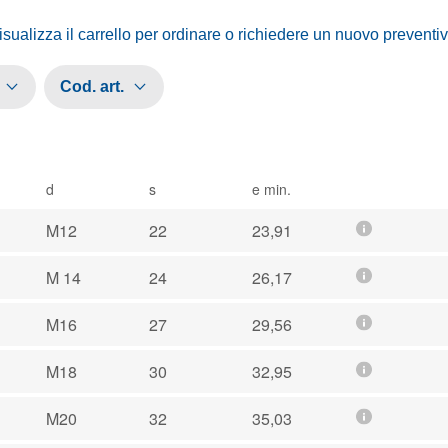
isualizza il carrello per ordinare o richiedere un nuovo preventi
Cod. art.
d
s
e min.
M12
22
23,91
M 14
24
26,17
M16
27
29,56
M18
30
32,95
M20
32
35,03