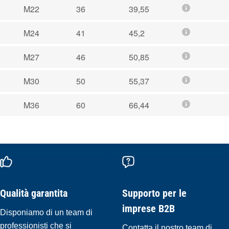
M22
36
39,55
M24
41
45,2
M27
46
50,85
M30
50
55,37
M36
60
66,44
Qualità garantita
Supporto per le
imprese B2B
Disponiamo di un team di
professionisti che si
Contatta il nostro team di