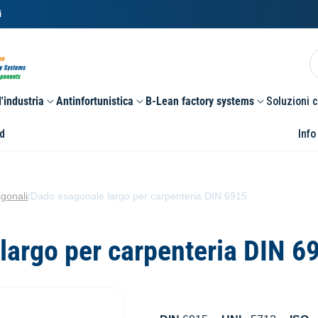
i
'industria
Antinfortunistica
B-Lean factory systems
Soluzioni 
d
Info
gonali
/
Dado esagonale largo per carpenteria DIN 6915
largo per carpenteria DIN 6