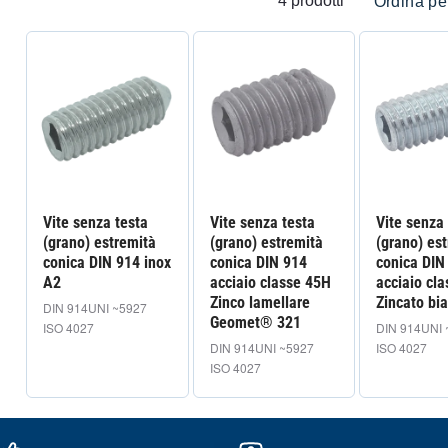
4 prodotti
Ordina pe
Vite senza testa
Vite senza testa
Vite senza
(grano) estremità
(grano) estremità
(grano) es
conica DIN 914 inox
conica DIN 914
conica DIN
A2
acciaio classe 45H
acciaio cl
Zinco lamellare
Zincato bi
DIN 914
UNI ~5927
Geomet® 321
ISO 4027
DIN 914
UNI 
DIN 914
UNI ~5927
ISO 4027
ISO 4027