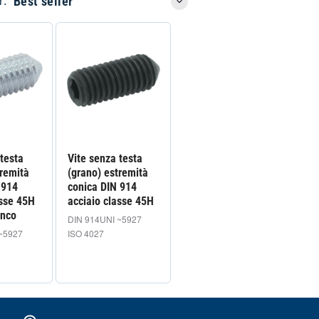
r:
 testa
Vite senza testa
tremità
(grano) estremità
 914
conica DIN 914
asse 45H
acciaio classe 45H
anco
DIN 914
UNI ~5927
~5927
ISO 4027