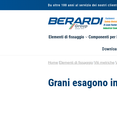
Vai
Da oltre 100 anni al servizio dei nostri client
direttamente
ai contenuti
Elementi di fissaggio
Componenti per l
Downloa
Home
/
Elementi di fissaggio
/
Viti metriche
/
C
Grani esagono i
o
l