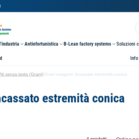
i
'industria
Antinfortunistica
B-Lean factory systems
Soluzioni 
d
Info
Viti senza testa (Grani)
/
Grani esagono incassato estremità conica
ncassato estremità conica