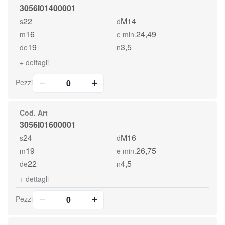
3056I01400001
22
M14
s
d
16
24,49
m
e min.
19
3,5
de
n
+
dettagli
Pezzi
Cod. Art
3056I01600001
24
M16
s
d
19
26,75
m
e min.
22
4,5
de
n
+
dettagli
Pezzi