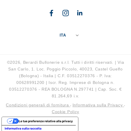
Facebook
Instagram
Linkedin
ITA
©2026, Berardi Bullonerie s.r.l. Tutti i diritti riservati. | Via
San Carlo, 1. Loc. Poggio Piccolo, 40023, Castel Guelfo
(Bologna) - Italia | C.F. 03512270376 - P. Iva:
00628991200 | Iscr. Reg. Imprese di Bologna n.
03512270376 - REA BOLOGNA N.297741 | Cap. Soc. €
81.264,69 i.v.
Condizioni generali di fornitura
Informativa sulla Privacy
-
-
Cookie Policy
Le tue preferenze relative alla privacy
Informativa sulla raccolta