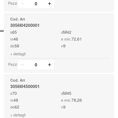
Pezzi
Cod. Art
3056I04200001
65
M42
s
d
46
72,61
m
e min.
58
9
de
n
+
dettagli
Pezzi
Cod. Art
3056I04500001
70
M45
s
d
48
78,26
m
e min.
62
9
de
n
+
dettagli