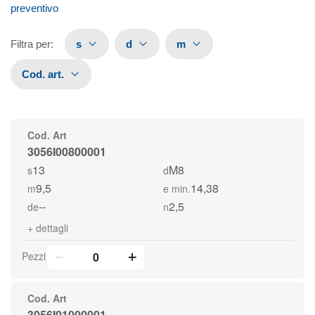
preventivo
Filtra per
:
s
d
m
Cod. art.
Cod. Art
3056I00800001
13
M8
s
d
9,5
14,38
m
e min.
--
2,5
de
n
+
dettagli
Pezzi
Cod. Art
3056I01000001