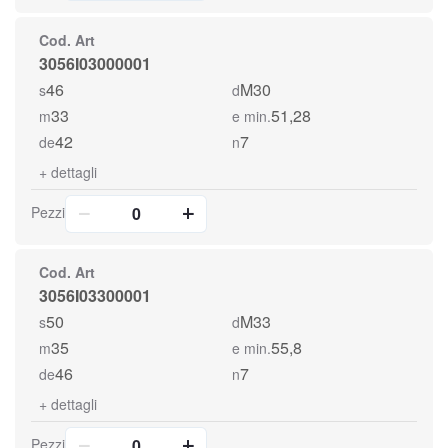
Cod. Art
3056I03000001
46
M30
s
d
33
51,28
m
e min.
42
7
de
n
+
dettagli
Pezzi
Cod. Art
3056I03300001
50
M33
s
d
35
55,8
m
e min.
46
7
de
n
+
dettagli
Pezzi