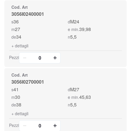
Cod. Art
3056I02400001
36
M24
s
d
27
39,98
m
e min.
34
5,5
de
n
+
dettagli
Pezzi
Cod. Art
3056I02700001
41
M27
s
d
30
45,63
m
e min.
38
5,5
de
n
+
dettagli
Pezzi