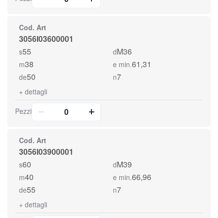
Cod. Art
3056I03600001
55
M36
s
d
38
61,31
m
e min.
50
7
de
n
+
dettagli
Pezzi
Cod. Art
3056I03900001
60
M39
s
d
40
66,96
m
e min.
55
7
de
n
+
dettagli