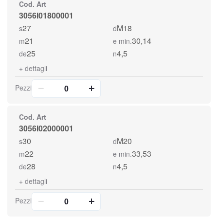
Cod. Art
3056I01800001
27
M18
s
d
21
30,14
m
e min.
25
4,5
de
n
+
dettagli
Pezzi
Cod. Art
3056I02000001
30
M20
s
d
22
33,53
m
e min.
28
4,5
de
n
+
dettagli
Pezzi