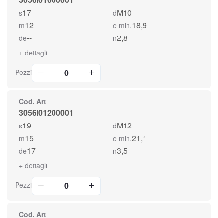
17
M10
s
d
12
18,9
m
e min.
--
2,8
de
n
+
dettagli
Pezzi
Cod. Art
3056I01200001
19
M12
s
d
15
21,1
m
e min.
17
3,5
de
n
+
dettagli
Pezzi
Cod. Art